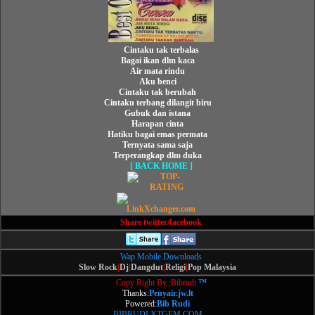
Cintaku tak terbalas
Bagai ikan dlm kaca
Air mata rindu
Aku benci
Cintaku tak berubah
Cintaku terbang dilangit biru
Gubuk dan istana
Harapan cinta
Hatiku bagai emas permata
Ternyata sama saja
Terperangkap dlm duka
[ BACK HOME ]
Share twitter/facebook
Wap Mobile Downloads
Slow Rock
|
Dj
|
Dangdut
|
Religi
|
Pop Malaysia
Copy Right By :Bibrudi
™
Thanks:
Penyair.jw.lt
Powered:
Bib Rudi
BIBRUDI.XTGEM.COM