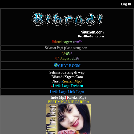
B
i
b
r
u
d
i
.
x
t
g
e
m
.
c
o
m
™
Selamat Pagi jelang siang,boz...
0
8
:
0
5
:
3
0
7
-
A
u
g
u
s
t
-
2
0
2
6
CHAT ROOM
Selamat datang di wap
Bibrudi.Xtgem.Com
Next
»
»
Search Mp3
»
Lirik Lagu Terbaru
Lirik Lagu
|
Lirik Lagu
Indo Mp3
|
Koleksi Mp3
BEST MP3 ANIE CARERA